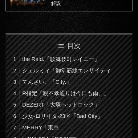
解説
目次
the Raid.「歌舞伎町レイニー」
シェルミィ「御堂筋線エンザイティ」
てんさい。「City.」
R指定「親不孝通りは今日も雨。」
DEZERT「大塚ヘッドロック」
少女-ロリヰタ-23区「Bad City」
MERRY「東京」