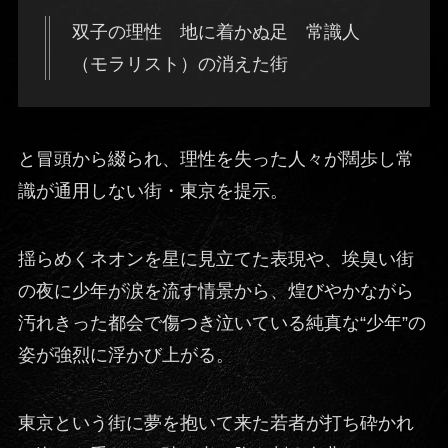
双子の理性 地に着かぬ足 常識人
（モラリスト）の消えた街
と冒頭から綴られ、理性を失った人々が闊歩し常
識が通用しない街・東京を提示。
揺らめくネオンを星に見立てた表現や、埃臭い街
の夜に少年が涙を流す情景から、煌びやかながら
汚れきった都会で傷つき泣いている純真な“少年”の
姿が強烈に浮かび上がる。
東京という街に夢を抱いて来た若者が打ち砕かれ