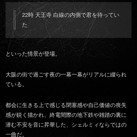
22時 天王寺 白線の内側で君を待ってい
た
といった情景が登場。
大阪の街で過ごす夜の一幕一幕がリアルに綴られ
ている。
都会に生きる上で感じる閉塞感や自己価値の喪失
感が鋭く描かれ、終電間際の地下鉄や雑踏の裏に
潜む不安を音に昇華した、シェルミィならではの
一曲だ。