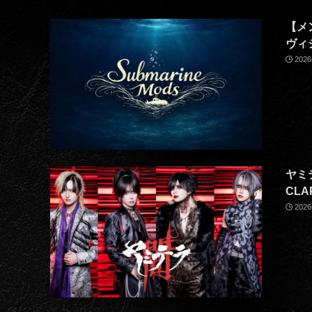
【メ
ヴィ
202
ヤミ
CL
202