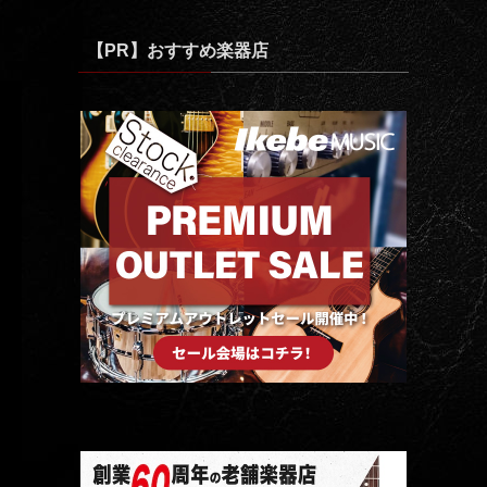
ゴ
リ
【PR】おすすめ楽器店
ー
で
記
事
を
探
す