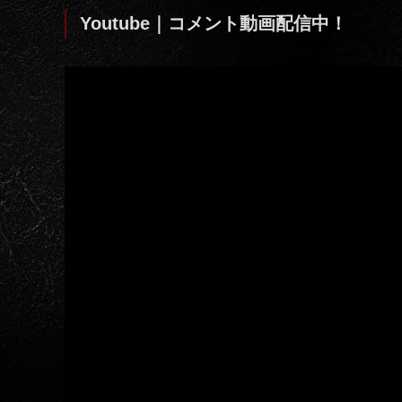
Youtube｜コメント動画配信中！
動
画
プ
レ
ー
ヤ
ー