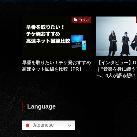
コラム
コラム
る。
早番を取りたい！チケ発おすすめ
【インタビュー】D
二のアク
高速ネット回線を比較【PR】
｜“音楽を身に纏う
へ、4人が語る想い
Language
Japanese