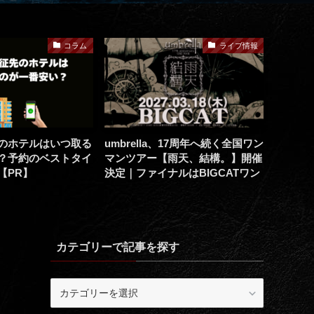
コラム
ライブ情報
のホテルはいつ取る
umbrella、17周年へ続く全国ワン
唯 ON
？予約のベストタイ
マンツアー【雨天、結構。】開催
都雅公
【PR】
決定｜ファイナルはBIGCATワン
マン
カテゴリーで記事を探す
カ
テ